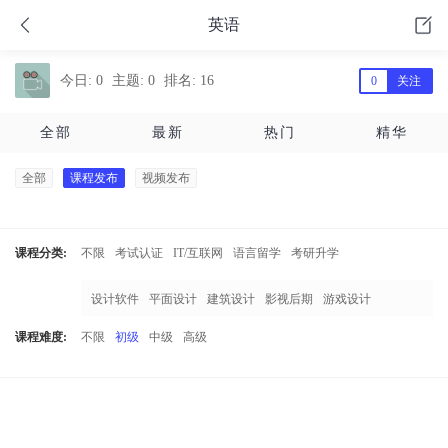
英语
今日: 0
主题: 0
排名: 16
0
关注
全部
最新
热门
精华
全部
课程发布
视频发布
课程分类:
不限
考试认证
IT/互联网
语言留学
考研升学
职场技能
兴趣生活
设计创作
其他课程
设计软件
平面设计
建筑设计
影视后期
游戏设计
动漫设计
网站设计
课程难度:
不限
初级
中级
高级