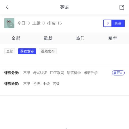
英语
今日: 0
主题: 0
排名: 16
0
关注
全部
最新
热门
精华
全部
课程发布
视频发布
课程分类:
不限
考试认证
IT/互联网
语言留学
考研升学
展开
职场技能
兴趣生活
设计创作
其他课程
课程难度:
不限
初级
中级
高级