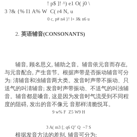
! p$ ]! ^) e1 O( j0 \
3 ?& {% I1 A% W C( r4 N, u
0 c, p# n4 }! l+ J& n6 u
2.
英语辅音
(
CONSONANTS
)
辅音
,
顾名思义
,
辅助之音。辅音依元音而存在
,
与元音配合
,
产生音节。根据声带是否振动辅音可分
为
: 淸辅音和浊辅音两大类。发音时声带不振动、只
送气的叫淸辅音
;
发音时声带振动、不送气的叫浊辅
音。辅音都是嗓音
,
这是因为发音时气流受到不同程
度的阻碍
,
发出的音不像元
音那样淸脆悦耳。
9 w% F Z5 W9 H
3 A( m3 [; q6 Q" Q ~7 S
根据发音方法的差别
,
辅音可分为
: