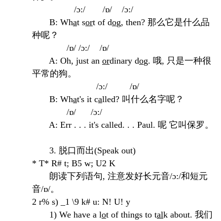
/ɔ:/ /ɒ/ /ɔ:/
B: Wh
a
t s
or
t of d
o
g, then? 那么它是什么品
种呢？
/ɒ/ /ɔ:/ /ɒ/
A:
Oh, just an
or
dinary d
o
g. 哦, 只是一种很
平常的狗。
/ɔ:/ /ɒ/
B: Wh
a
t's it c
a
lled? 叫什么名字呢？
/ɒ/ /ɔ:/
A:
Err . . . it
's called. . . Paul. 呢 它叫保罗。
3. 脱口而出(Speak out)
* T* R# t; B5 w; U2 K
朗读下列语句,
注意发好长元音
/ɔ
:/和短元
音/ɒ/。
2 r% s) _1 \9 k# u: N! U! y
1) We have a l
o
t of things to t
al
k about. 我们