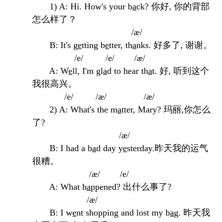
1) A: Hi. How's your b
a
ck? 你好, 你的背部
怎么样了？
/æ/
B: It's g
e
tting b
e
tter, th
a
nks. 好多了, 谢谢。
/e/ /e/ /æ/
A: W
e
ll, I'm gl
a
d to hear th
a
t. 好, 听到这个
我很高兴。
/e/ /æ/ /æ/
2) A: What's the m
a
tter, Mary? 玛丽,你怎么
了?
/æ/
B: I had a b
a
d day y
e
sterday.昨天我的运气
很糟。
/æ/ /e/
A: What h
a
ppened? 出什么事了?
/æ/
B: I w
e
nt shopping and lost my b
a
g. 昨天我