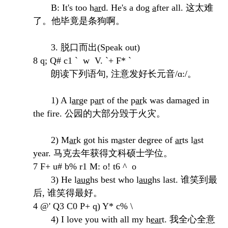
B
: It's too h
ar
d. He's a dog
a
fter all. 这太难
了。他毕竟是条狗啊。
3. 脱口而出(Speak out)
8 q; Q# c1 ` w V. `+ F* `
朗读下列语句,
注意发好长元音
/ɑ:/。
1) A l
ar
ge p
ar
t of the p
ar
k was damaged in
the fire. 公园的大部分毁于火灾。
2) M
ar
k got his m
a
ster degree of
ar
ts l
a
st
year. 马克去年获得文科硕士学位。
7 F+ u# b% r1 M: o! t6 ^ o
3) He l
au
ghs best who l
au
ghs last. 谁笑到最
后, 谁笑得最好。
4 @' Q3 C0 P+ q) Y* c% \
4) I love you with all my h
ear
t. 我全心全意