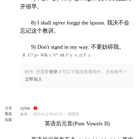
开很早。
8) I shall n
e
ver forg
e
t the l
e
sson. 我决不会
忘记这个教训。
9) Don't st
a
nd in my way. 不要妨碍我。
R. G* p+ W& r; V* a& l! y v, z) F. z
附件:
您需要
登录
才可以下载或查看附件。没有账号？
立即加入
点击
xyfan
9
重新
板凳
2023-6-22 09:43:33
管理员
加载
英语后元音(Pure Vowels II)