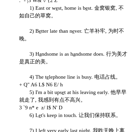
. `- |3 W& \/ {2 Z
1) East or w
e
st, home is b
e
st. 金窝银窝, 不
如自己的草窝。
2) B
e
tter late than n
e
ver. 亡羊补牢, 为时不
晚。
3) H
a
ndsome is as h
a
ndsome does. 行为美才
是真正的美。
4) The t
e
lephone line is busy. 电话占线。
+ Q" A6 L$ N6 E/ h
5) I'm a bit ups
e
t at his leaving early. 他早早
就走了, 我感到有点不高兴。
3 `9 n* e z/ I$ N' D
6) L
e
t's keep in touch. 让我们保持联系。
7) I l
e
ft v
e
ry early l
a
st night. 我昨天晚上离