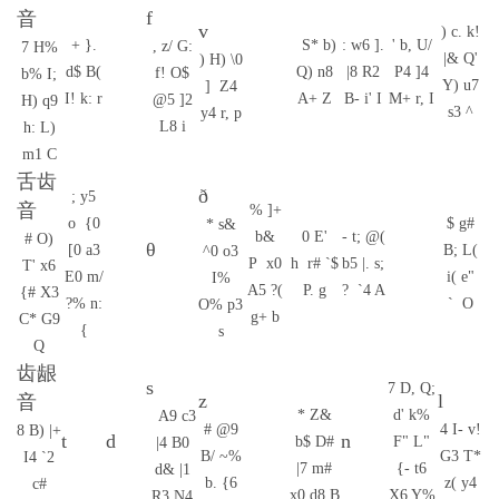
f
音
v
) c. k!
+ }.
S* b)
: w6 ].
' b, U/
, z/ G:
7 H%
|& Q'
) H) \0
d$ B(
Q) n8
|8 R2
P4 ]4
f! O$
b% I;
Y) u7
] Z4
I! k: r
A+ Z
B- i' I
M+ r, I
@5 ]2
H) q9
s3 ^
y4 r, p
L8 i
h: L)
m1 C
舌齿
ð
; y5
音
% ]+
o {0
$ g#
* s&
b&
0 E'
- t; @(
# O)
θ
[0 a3
B; L(
^0 o3
P x0
h r# `$
b5 |. s;
T' x6
E0 m/
i( e"
I%
A5 ?(
P. g
? `4 A
{# X3
?% n:
` O
O% p3
g+ b
C* G9
{
s
Q
齿龈
s
7 D, Q;
z
l
音
* Z&
d' k%
A9 c3
# @9
4 I- v!
8 B) |+
t
d
n
b$ D#
F" L"
|4 B0
B/ ~%
G3 T*
I4 `2
|7 m#
{- t6
d& |1
b. {6
z( y4
c#
x0 d8 B
X6 Y%
R3 N4