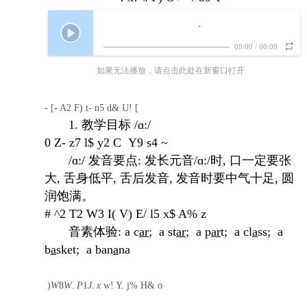
-
00:00
/
00:00
如果无法播放，请点击此处在新窗口打开
- [- A2 F) t- n5 d& U! [
1. 教学目标 /ɑ
:/
0 Z- z7 l$ y2 C Y9 s4 ~
/ɑ
:/ 发音要点:
发长元音
/ɑ
:/时, 口一定要张
大, 舌身低平, 舌后发音, 发音时要中气十足, 圆
润饱满。
# ^2 T2 W3 I( V) E/ l5 x$ A% z
音素体验
: a c
ar
; a st
ar
; a p
ar
t; a cl
a
ss; a
b
a
sket; a ban
a
na
)
W
8
W
.
P
1
J
.
x
w! Y. j% H& o