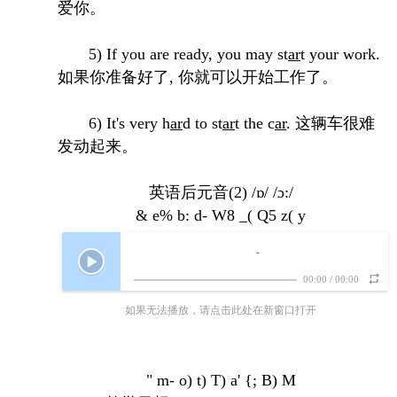
爱你。
5) If you are ready, you may st
ar
t your work.
如果你准备好了, 你就可以开始工作了。
6) It's very h
ar
d to st
ar
t the c
ar
. 这辆车很难
发动起来。
英语后元音(2) /ɒ/ /ɔ:/
& e% b: d- W8 _( Q5 z( y
-
00:00
/
00:00
如果无法播放，请点击此处在新窗口打开
" m- o) t) T) a' {; B) M