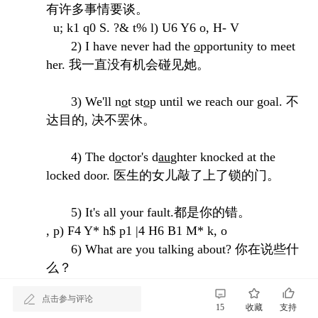
有许多事情要谈。
u; k1 q0 S. ?& t% l) U6 Y6 o, H- V
2) I have never had the
o
pportunity to meet
her. 我一直没有机会碰见她。
3) We'll n
o
t st
o
p until we reach our goal. 不
达目的, 决不罢休。
4) The d
o
ctor's d
au
ghter knocked at the
locked door. 医生的女儿敲了上了锁的门。
5) It's all your fault.都是你的错。
, p) F4 Y* h$ p1 |4 H6 B1 M* k, o
6) What are you talking about? 你在说些什
么？
* F) k3 C" j* m( K
点击参与评论
7) Where do you think I ought to go? 你看我
15
收藏
支持