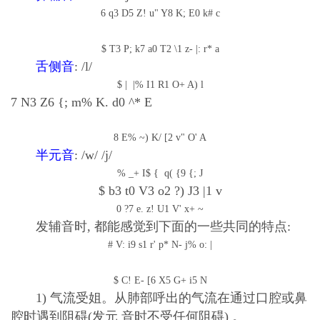
6 q3 D5 Z! u" Y8 K; E0 k# c
$ T3 P; k7 a0 T2 \1 z- |: r* a
舌侧音
: /l/
$ | |% I1 R1 O+ A) l
7 N3 Z6 {; m% K. d0 ^* E
8 E% ~) K/ [2 v" O' A
半元音
: /w/ /j/
% _+ I$ { q( {9 {; J
$ b3 t0 V3 o2 ?) J3 |1 v
0 ?7 e. z! U1 V' x+ ~
发辅音时
,
都能感觉到下面的一些共同的特点
:
# V: i9 s1 r' p* N- j% o: |
$ C! E- [6 X5 G+ i5 N
1
)
气流受姐。从肺部呼出的气流在通过口腔或鼻
腔时遇到阻碍
(
发元
音时不受任何阻碍
)
。