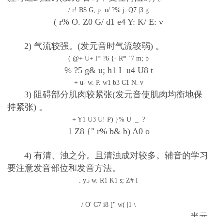
/ r! B$ G, p u/ ?% j: Q7 |3 g
( r% O. Z0 G/ d1 e4 Y: K/ E: v
2
)
气流较强。
(
发元音时气流较弱
)
。
( @+ U+ l* ?6 {- R* `7 m; b
% ?5 g& u; h1 I u4 U8 t
+ u- w. P. w1 b3 C1 N. v
3
)
阻碍部分肌肉较紧张
(
发元音使肌肉均衡地保
持紧张
)
。
+ Y1 U3 U! P) }% U _ ?
1 Z8 {" r% b& b) A0 o
4
)
有清、浊之分。且清浊成对较多。辅音的学习
要注意发音部位和发音方法。
. y5 w. R1 K1 s; Z# I
/ O' C7 i8 [" w( |1 \
半元