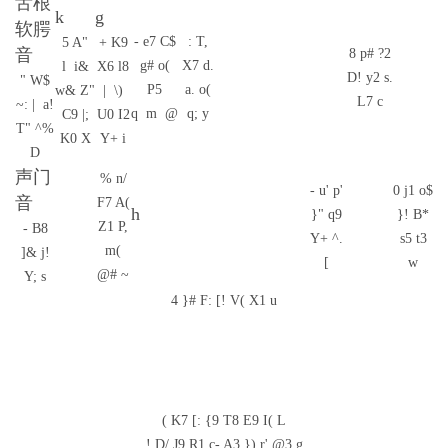
舌根
k
g
软腭
- e7 C$
: T,
5 A"
+ K9
音
8 p# ?2
g# o(
X7 d.
l i&
X6 l8
D! y2 s.
" W$
P5
a. o(
w& Z"
| \)
L7 c
~: | a!
q m @
q; y
C9 |;
U0 I2
T" ^%
K0 X
Y+ i
D
声门
% n/
- u' p'
0 j1 o$
音
F7 A(
h
}" q9
}! B*
Z1 P,
- B8
Y+ ^.
s5 t3
m(
]& j!
[
w
@# ~
Y; s
4 }# F: [! V( X1 u
( K7 [: {9 T8 E9 I( L
! D/ J9 R1 c- A3 }) r' @3 g