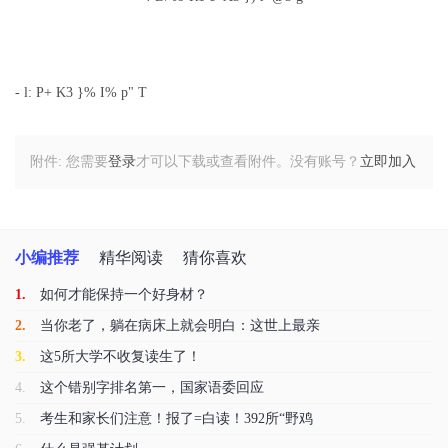
- l: P+ K3 }% I% p" T
附件:
您需要
登录
才可以下载或查看附件。没有账号？
立即加入
小编推荐
精华阅读
猜你喜欢
1.
如何才能保持一个好身材？
2.
当你老了，躺在病床上就会明白：这世上最亲
3.
这5所大学不收复读生了！
4.
这个错别字排名第一，国家语委回应
5.
考生和家长们注意！报了=白读！392所“野鸡