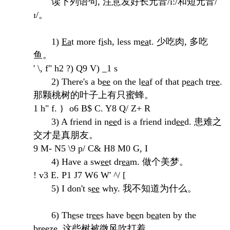
读下列语句, 注意发好长元音/i:/和短元音/
ɪ/。
1)
Ea
t more f
i
sh, less m
ea
t. 少吃肉, 多吃
鱼。
' \, f" h2 ?) Q9 V) _1 s
2) There's a b
ee
on the l
ea
f of that p
ea
ch tr
ee
.
那颗桃树的叶子上有只蜜蜂。
1 h" f. } o6 B$ C. Y8 Q/ Z+ R
3) A friend in n
ee
d is a friend ind
ee
d. 患难之
交才是真朋友。
9 M- N5 \9 p/ C& H8 M0 G, I
4) Have a sw
ee
t dr
ea
m. 做个美梦。
! v3 E. P1 J7 W6 W' ^/ [
5) I don't s
ee
why. 我不知道为什么。
6) Th
e
se tr
ee
s have b
ee
n b
ea
ten by the
br
ee
ze. 这些树被微风吹打着。