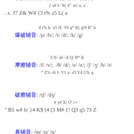
2 x# I- W; F" m! n; z
. x f7 Z& W4 {3 t% z5 L( u
4 r% k- u5 H: V6 q* R) @# R" b
爆破辅音
: /p/ /b/
; /t/ /d/; /k/ /g/
3 N- s0 ~$ Q/ B* K
摩擦辅音
: /f/ /v/; /θ/ /d/
; /s/ /z/; /ʃ/ /ʒ/ /h/ /r/
* Z% c6 J- V1 x- d3 Y4 G% q
破擦辅音
: /tʃ/ /dʒ/
# y# X/ O' c+ `
" B5 w# b/ }4 K$ [4 [3 M# {! Q3 q5 ?3 Z
鼻辅音
: /m/ /n/ /
ŋ/