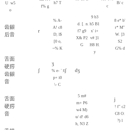
h7 T
B/ c
U w5
c
f% g
o
9 b3
% A-
8 e* b'
d. [. n.
h5 B1
齿龈
A! c8
r* M"
r
f7 g9
x' i+
后音
D; l$
W. ]3
X& P2
v# ]1
[0 o,
S2
G
H8 H.
~% K
G% d
y
舌面
ʒ
硬腭
ʃ
tʃ
dʒ
% e- `:
齿龈
p+ i0
音
\- C
5 m#
舌面
j
m+ P6
硬腭
! f" c2
w4 M)
音
C8 O:
u/ d! d6
?) l
h, N3 Z