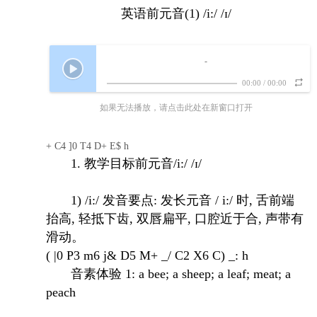
英语前元音(1) /i:/ /ɪ/
-
00:00
/
00:00
如果无法播放，请点击此处在新窗口打开
+ C4 ]0 T4 D+ E$ h
1. 教学目标前元音/i:/ /ɪ/
1) /i:/ 发音要点: 发长元音 / i:/ 时, 舌前端
抬高, 轻抵下齿, 双唇扁平, 口腔近于合, 声带有
滑动。
( |0 P3 m6 j& D5 M+ _/ C2 X6 C) _: h
音素体验 1: a bee; a sheep; a leaf; meat; a
peach