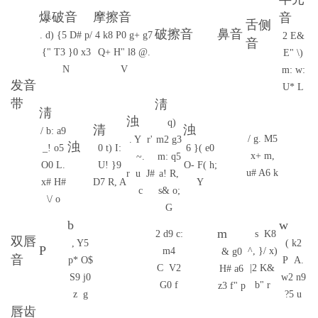
爆破音
摩擦音
音
舌侧
破擦音
鼻音
. d) {5 D# p/
4 k8 P0 g+ g7
2 E&
音
{" T3 }0 x3
Q+ H" l8 @.
E" \)
N
V
m: w:
发音
U* L
带
淸
淸
浊
q)
清
浊
/ b: a9
/ g. M5
. Y r'
m2 g3
浊
_! o5
0 t) I:
6 }( e0
x+ m,
~.
m: q5
O0 L.
U! }9
O- F( h;
u# A6 k
r u J#
a! R,
x# H#
D7 R, A
Y
c
s& o;
\/ o
G
b
w
m
2 d9 c:
s K8
双唇
, Y5
( k2
P
m4
^, }/ x)
& g0
音
p* O$
P A.
C V2
|2 K&
H# a6
S9 j0
w2 n9
G0 f
b" r
z3 f" p
z g
?5 u
唇齿