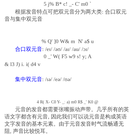
5 j% B* c! _- C' m0 `
根据发音特点可把双元音分为两大类: 合口双元
音与集中双元音
% Q' ]0 W& m N' a$ u
合口双元音
: /eɪ/ /əʊ/ /aɪ/ /au/ /ɔɪ/
0 _' W( F5 w9 s! y; A
& l3 J) i. i( d4 v
集中双元音
: /ɪə/ /eə/ /ʊə/
4 R( X- C0 Y- _: a) m0 R$ _' K0 @
元音的发音都需要张嘴振动声带。几乎所有的英
语文字都含有元音, 因此我们可以说元音是构成英语
文字发音的基本元素。由于元音发音时气流畅通无
阻, 声音比较悦耳。