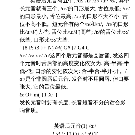
英语后元音有五个, /ɑ:/ /ɒ/ /ɔ:/ /u:/ /ʊ/,
其中
长元音就有三个
, /ɑ:/的口形最大
, 舌位最低; /u:/
的口形最小, 舌位最高; /ɔ:/的口形不大不小,
舌
位不高不低。短元音有两个
/ɒ/和/ʊ/
,
/ʊ/的口形
比/u:/稍大些, 舌位比/u:/稍高些
; /ɒ/的舌位比/ɔ:/
低些,
口形比
/ɔ:/大些。
' }8 P; t3 }+ N) @( G# [7 G4 C
/u:/ /ʊ/ /ɔ:/ /ɒ/这四个后元音都是圆唇音, 发这四
个元音时舌后部的高度变化依次为:
高
-半高-半
低-低
; 口形的变化依次为:
合
-半合-半开-开。/
ɑ:/是个非圆唇后元音
, 发音时不用圆唇, 但口要
张大, 它的舌位最低。
& O+ m( }1 X; {
发长元音时要有长度, 长音短音不分的话会影
响音质。
英语后元音
(1) /ɑ:/
! x! \: F) O+ ~/ b9 T