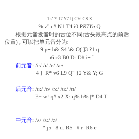
1 s' ?! I7 Y7 I) G% G8 X
% z" c# N1 T4 i0 P
R
7
Y
n
Q
根据元音发音时的舌位不同(舌头最高点的前后
位置) , 可以把单元音分为:
9 p+ h& S4 \& O( ]3 ?1 q
u6 c3 B0 D: D# i+ `
前元音
: /i:/ /ɪ/ /e/ /æ/
4 ] R* v6 L9 Q" }2 Y& Y; G
后元音
: /u:/ /ɒ/ /ɔ:/ /u:/ /ʊ/
E+ w! q# x2 X: q% h% |* D4 T
中元音
: /ʌ/ /ɜ:/ /ə/
* j5 _8 u. R$ _# r R6 e