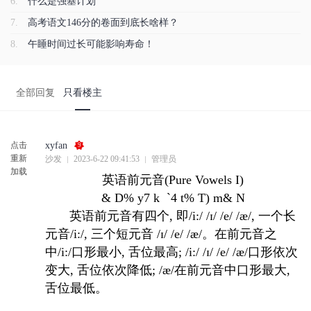
6.
什么是强基计划
7.
高考语文146分的卷面到底长啥样？
8.
午睡时间过长可能影响寿命！
全部回复
只看楼主
点击
xyfan
9
重新
沙发
2023-6-22 09:41:53
管理员
加载
英语前元音(Pure Vowels I)
& D% y7 k `4 t% T) m& N
英语前元音有四个, 即/i:/ /ɪ/ /e/ /æ/, 一个长
元音/i:/, 三个短元音 /ɪ/ /e/ /æ/。在前元音之
中/i:/口形最小, 舌位最高; /i:/ /ɪ/ /e/ /æ/口形依次
变大, 舌位依次降低; /æ/在前元音中口形最大,
舌位最低。