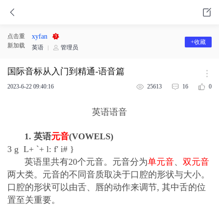
点击重
xyfan
9
+收藏
新加载
英语
管理员
国际音标从入门到精通-语音篇
2023-6-22 09:40:16
25613
16
0
英语语音
1. 英语
元音
(VOWELS)
3 g L+ `+ l: f' i# }
英语里共有20个元音。元音分为
单元音
、
双元音
两大类。元音的不同音质取决于口腔的形状与大小。
口腔的形状可以由舌、唇的动作来调节, 其中舌的位
置至关重要。