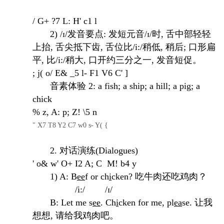
/ G+ ?7 L: H' c1 l
2) /ɪ/发音要点: 发短元音/ɪ/时, 舌中部轻轻
上抬, 舌尖抵下齿, 舌位比/i:/稍低, 稍后; 口形扁
平, 比/i:/稍大, 口开约三分之一, 发音短促。
; j( o/ E& _5 l- F1 V6 C' ]
音素体验 2: a fish; a ship; a hill; a pig; a
chick
% z, A: p; Z! \5 n
" X7 T8 Y2 C7 w0 s- Y( {
2. 对话演练(Dialogues)
' o& w' O+ I2 A; C M! b4 y
1) A: B
ee
f or ch
i
cken? 吃牛肉还吃鸡肉？
/i:/ /ɪ/
B: Let me s
ee
. Ch
i
cken for me, pl
ea
se. 让我
想想, 请给我鸡肉吧。