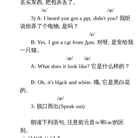
去买东西, 把包弄丢了。
/e/ /æ/
3) A: I heard you got a p
e
t, didn't you? 我听
说你弄了个电物, 是吗？
/e/
B: Yes. I got a c
a
t from
A
nn. 对呀, 是安给我
一只猫。
/æ/ /æ/
A: What does it look like? 它是什么样的？
B: Oh, it's bl
a
ck and white. 哦, 它是黑白花
的。
/æ/
3. 脱口而出(Speak out)
朗读下列语句, 注意前元音/e/和/æ/的区
别。