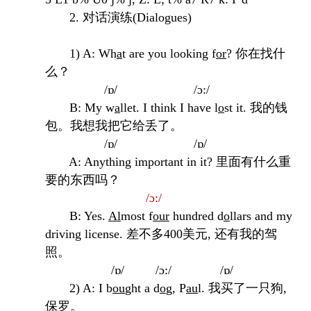
2. 对话演练(Dialogues)
1) A:
Wh
a
t are you looking f
or
? 你在找什
么？
/ɒ/ /ɔ:/
B: My w
a
llet. I think I have l
o
st it. 我的钱
包。我想我把它给丢了。
/ɒ/ /ɒ/
A:
Anything important in it? 里面有什么重
要的东西吗？
/ɔ:/
B: Yes.
Al
most f
our
hundred d
o
llars and my
driving license. 差不多400美元,
还有我的驾
照。
/ɒ/ /ɔ
:/ /ɒ/
2) A:
I b
ou
ght a d
o
g, P
au
l. 我买了一只狗,
保罗。