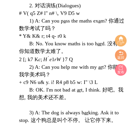
2. 对话演练(Dialogues)
# V( q5 Z# l" n# \, V9 D5 w
1) A: Can you p
a
ss the maths ex
a
m? 你通过
数学考试了吗？
* Y& K& r; t4 q- r0 k
B: No. You know maths is too h
ar
d. 没有。
门户
你知道数学太难了。
′
返回
2 [; k7 K
c
;
H
e
1
r
W
}7 Q
2) A: Can you help me with my
ar
t? 你能帮
发布
我学美术吗？
+ c9 N6 u& y. i! R4 p8 b5 w: I" \3 L
B: OK. I'm not bad at
ar
t, I think. 好吧。我
想,
我的美术还不差。
3) A: The dog is always b
ar
king. Ask it to
stop. 这个狗总是叫个不停。 让它停下来。