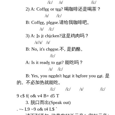
/i:/ /ɪ/ /i:/
2) A: Coff
ee
or t
ea
? 喝咖啡还是喝茶？
/ɪ/ /i:/
B: Coff
ee
, pl
ea
se.请给我咖啡吧。
/ɪ/ /i:/
3) A:
I
s
i
t ch
i
cken?这是鸡肉吗？
/ɪ//ɪ/ /ɪ/
B: No, it's ch
ee
se.不, 是奶酪。
/i:/
A: Is it read
y
to
ea
t? 能吃吗？
/ɪ/ /i:/
B: Yes, you n
ee
dn't h
ea
t it b
e
fore you
ea
t. 是
的。不必加热就能吃。
/i:/ /i:/ /ɪ/ /i:/
9 c$ f( o& v4 B+ d5 T
3. 脱口而出(Speak out)
. ~- L9 ~9 o& t4 L$ `