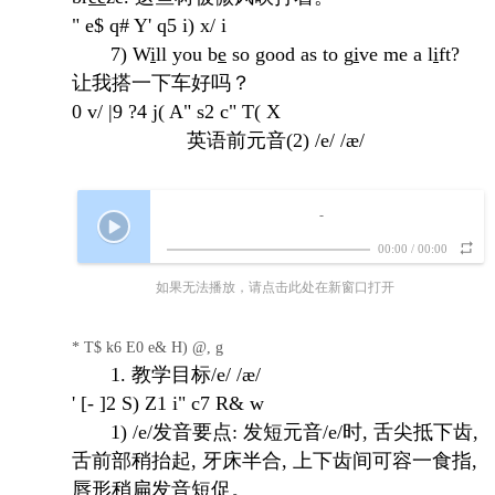
" e$ q# Y' q5 i) x/ i
7) W
i
ll you b
e
so good as to g
i
ve me a l
i
ft?
让我搭一下车好吗？
0 v/ |9 ?4 j( A" s2 c" T( X
英语前元音(2) /e/ /æ/
-
00:00
/
00:00
如果无法播放，请点击此处在新窗口打开
* T$ k6 E0 e& H) @, g
1. 教学目标/e/ /æ/
' [- ]2 S) Z1 i" c7 R& w
1) /e/发音要点: 发短元音/e/时, 舌尖抵下齿,
舌前部稍抬起, 牙床半合, 上下齿间可容一食指,
唇形稍扁发音短促。