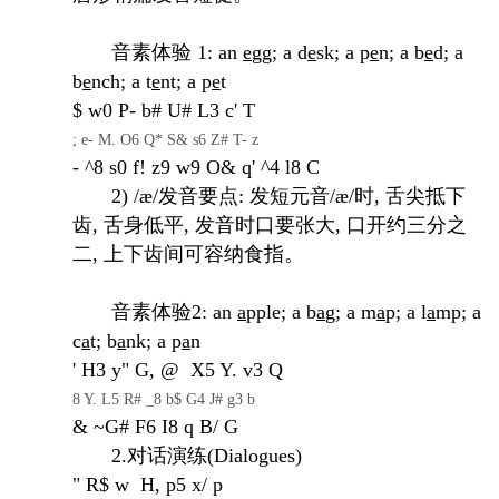
音素体验 1: an
e
gg; a d
e
sk; a p
e
n; a b
e
d; a
b
e
nch; a t
e
nt; a p
e
t
$ w0 P- b# U# L3 c' T
; e- M. O6 Q* S& s6 Z# T- z
- ^8 s0 f! z9 w9 O& q' ^4 l8 C
2) /æ/发音要点: 发短元音/æ/时, 舌尖抵下
齿, 舌身低平, 发音时口要张大, 口开约三分之
二, 上下齿间可容纳食指。
音素体验2: an
a
pple; a b
a
g; a m
a
p; a l
a
mp; a
c
a
t; b
a
nk; a p
a
n
' H3 y" G, @ X5 Y. v3 Q
8 Y. L5 R# _8 b$ G4 J# g3 b
& ~
G# F6 I8 q
B/ G
2.对话演练(Dialogues)
" R$ w H, p5 x/ p