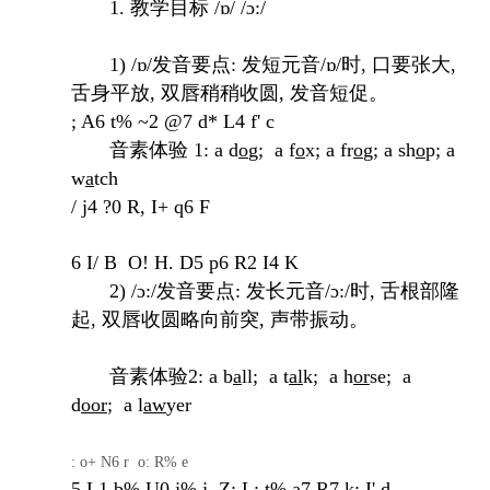
1. 教学目标 /ɒ/ /ɔ:/
1) /ɒ/发音要点:
发短元音
/ɒ/时
, 口要张大,
舌身平放, 双唇稍稍收圆, 发音短促。
; A6 t% ~2 @7 d* L4 f' c
音素体验
1
: a d
o
g; a f
o
x; a fr
o
g; a sh
o
p; a
w
a
tch
/ j4 ?0 R, I+ q6 F
6 I/ B O! H. D5 p6 R2 I4 K
2) /ɔ:/发音要点:
发长元音
/ɔ
:/时, 舌根部隆
起, 双唇收圆略向前突, 声带振动。
音素体验
2
: a b
a
ll; a t
al
k; a h
or
se; a
d
oor
; a l
aw
yer
: o+ N6 r o: R% e
5 L1 b% U0 j% j, Z: L; t% a7 R7 k: I' d