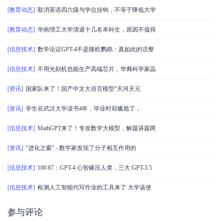
[教育动态]
取消英语四六级与学位挂钩，不等于降低大学
[教育动态]
华南理工大学清退十几名本科生，原因不值得
[信息技术]
数学论证GPT-4不是随机鹦鹉：真如此的话整
[信息技术]
不用光刻机也能生产高端芯片，华裔科学家晶
[资讯]
国家队来了！国产中文大语言模型“天河天元
[资讯]
学生在武汉大学读书4年，毕业时却尴尬了，
[信息技术]
MathGPT来了！专攻数学大模型，解题讲题两
[资讯]
"进化之窗" - 数学家发现了分子相互作用的
[信息技术]
100:87：GPT-4 心智碾压人类，三大 GPT-3.5
[信息技术]
检测人工智能代写作业的工具来了 大学该使
参与评论